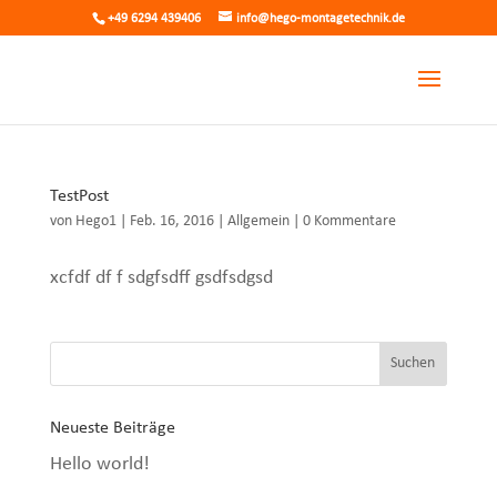
+49 6294 439406
info@hego-montagetechnik.de
TestPost
von
Hego1
|
Feb. 16, 2016
|
Allgemein
|
0 Kommentare
xcfdf df f sdgfsdff gsdfsdgsd
Neueste Beiträge
Hello world!